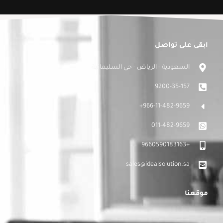
ابقى على تواصل
السعودية - الرياض - حي السليمانية
9200-35-157
966-11-482-9659+
011-482-9659
+9660590183163
sales@idealsolution.sa
موقعنا