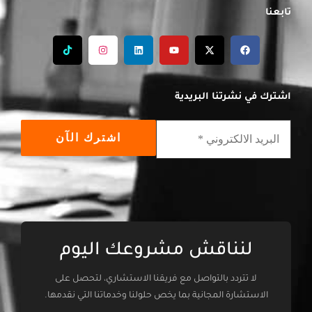
تابعنا
T
I
L
Y
X
F
i
n
i
o
-
a
k
s
n
u
t
c
t
t
k
t
w
e
o
a
e
u
i
b
k
g
d
b
t
o
اشترك في نشرتنا البريدية
r
i
e
t
o
a
n
e
k
m
r
لنناقش مشروعك اليوم
لا تتردد بالتواصل مع فريقنا الاستشاري، لتحصل على
الاستشارة المجانية بما يخص حلولنا وخدماتنا التي نقدمها.