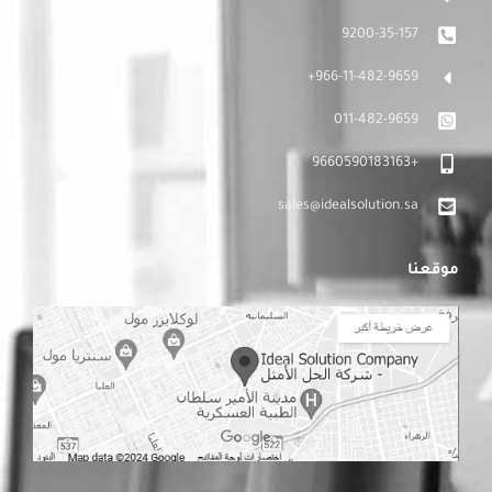
9200-35-157
966-11-482-9659+
011-482-9659
+9660590183163
sales@idealsolution.sa
موقعنا