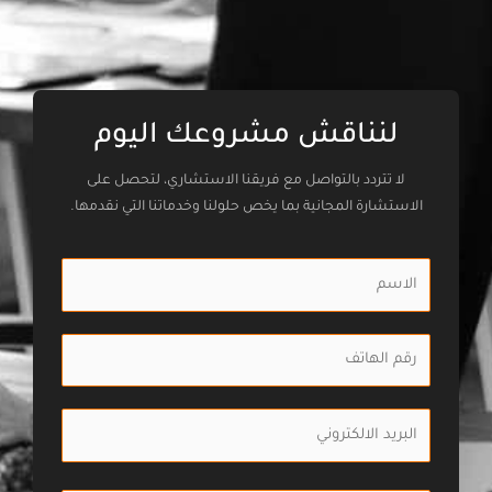
لنناقش مشروعك اليوم
لا تتردد بالتواصل مع فريقنا الاستشاري، لتحصل على
الاستشارة المجانية بما يخص حلولنا وخدماتنا التي نقدمها.
ا
ل
ا
ر
س
ق
م
م
:
ا
ا
*
ل
ل
ب
ه