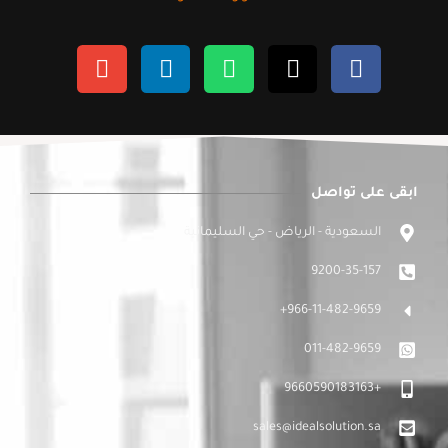
ابقى على تواصل
السعودية - الرياض - حي السليمانية
9200-35-157
966-11-482-9659+
011-482-9659
+9660590183163
sales@idealsolution.sa