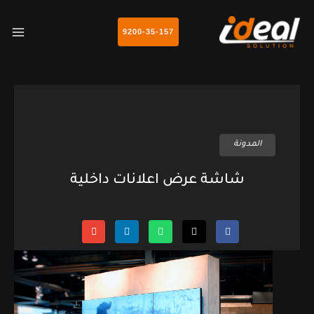
خطي
AIN
لى
9200-35-157
NU
لمحتوى
المدونة
شاشة عرض اعلانات داخلية