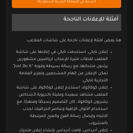
الحديثة في المملكة العربية السعودية!
أمثلة للإعلانات الناجحة
هنا بعض أمثلة لإعلانات ناجحة على شاشات الملاعب:
إعلان نايكي: استخدمت نايكي في إعلانها على شاشة
الملعب لقطات مثيرة للإعجاب لرياضيين مشهورين
يرتدون منتجاتها، مع رسالة بسيطة وقوية “Just Do It”.
تمكن الإعلان من إلهام المشجعين وتعزيز العلامة
التجارية لنايكي.
إعلان كوكاكولا: استخدم إعلان كوكاكولا على شاشة
الملعب مشاهد سعيدة ومليئة بالحيوية لأشخاص
يشربون كوكاكولا. كان التصميم بسيطًا ومبهجًا، مع
استخدام الألوان الزاهية وعناصر الجرافيك لجذب
الانتباه وإيصال رسالة الفرح والمرح المرتبطة
بالمشروب.
إعلان أديداس: قامت أديداس بإنشاء إعلان متحرك