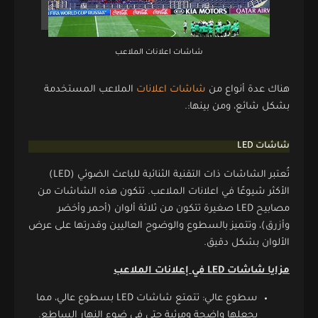
شاشات اعلانات الملاعب
هناك عدة أنواع من
شاشات اعلانات
الملاعب المستخدمة
بشكل شائع، ومن بينها:.
شاشات LED
تُعتبر الشاشات ذات التقنية الثنائية للباعث الضوئي (LED)
الأكثر شيوعًا في اعلانات الملاعب. تتكون هذه الشاشات من
مصابيح LED صغيرة تتكون من ثلاثة ألوان (أحمر وأخضر
وأزرق)، وتتميز بالسطوع والوضوح العاليين وقدرتها على عرض
الألوان بشكل دقيق.
مزايا شاشات LED في إعلانات الملاعب
سطوع عالي: تتمتع شاشات LED بسطوع عالي، مما
يجعلها واضحة ومرئية حتى في ضوء النهار الساطع.