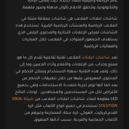
عالم الرياضة والترفيه بأبعاد جديدة، حيث يتلاقى الإثارة
والتكنولوجيا، وتتحقق الأحلام بألوان مذهلة وصور ملهمة.
شاشات اعلانات الملاعب هي شاشات عملاقة مثبتة في
الملاعب الرياضية والمنشآت الرياضية الكبيرة. تستخدم هذه
الشاشات لعرض الإعلانات التجارية والمحتوى الرقمي الذي
يستهدف الجمهور المتواجد في الملاعب خلال المباريات
والفعاليات الرياضية.
تعد
شاشات اعلانات
الملاعب تقنية تفاعلية تقدم كل ما هو
ممتع وجذاب, من الإعلانات والأفلام وأداء اللاعبين وما إلى
ذلك. وتعد هذه التقنية سهلة الاستخدام ويمكن التحكم في
المحتوى المعروض عليها من خلال تطبيقات التحكم عن
بعد.كما أنها توفر تجربة متعددة الاستخدامات وتفي بجميع
الأغراض لكل من المستخدمين والمشاهدين . لوحات النتائج
LED مقاومة للماء, شاشات اعلانات الملاعب من
شركة IDEAL
SOLUTION
تستخدم في جميع أنواع الألعاب مثل كرة
القدم,كريكيت, الهوكي, كرة سلة, المصارعة وغيرهم من
الألعاب الجماعية والفردية. بسبب أدائها المتفوق.