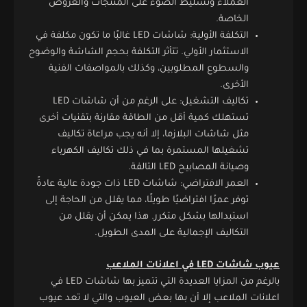
العملاء وتسليط الضوء على المنتجات والعروض
الخاصة.
التكلفة الأولية: شاشات LED غالبًا ما تكون مكلفة في
الاستثمار الأولي. تتأثر التكلفة بحجم الشاشة والوضوح
والسطوع المطلوبين، وكذلك بالمواصفات الفنية
الأخرى.
تكاليف التشغيل: على الرغم من أن شاشات LED
تستهلك كمية أقل من الطاقة مقارنة بتقنيات أخرى
مثل شاشات البلازما، إلا أنه يجب مراعاة تكاليف
تشغيلها المستمرة بما في ذلك تكاليف الكهرباء
وصيانة المصابيح LED التالفة.
العمر الافتراضي: شاشات LED ذات جودة عالية عادةً
توفر عمرًا افتراضيًا طويلًا، مما يقلل من الحاجة إلى
استبدالها بشكل متكرر. هذا يمكن أن يقلل من
التكاليف الإجمالية على المدى الطويل.
عيوب شاشات LED في اعلانات الملاعب
بالرغم من المزايا العديدة التي تتميز بها شاشات LED في
اعلانات الملاعب إلا أن بها بعض العيوب والتي لا تعد عيوب