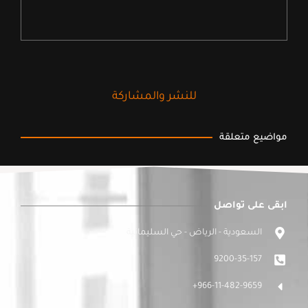
للنشر والمشاركة
مواضيع متعلقة
ابقى على تواصل
السعودية - الرياض - حي السليمانية
9200-35-157
966-11-482-9659+