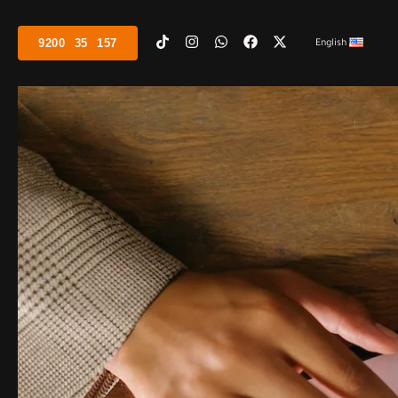
9200⠀35⠀157
English
تك الدقيقة وتطلعاتك المستقبلية.