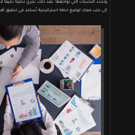
ونُحدد التحديات التي تواجهها. بعد ذلك، نُجري تحليلًا دقيقًا ل
إلى جنب معك لوضع خطة استراتيجية تُساعد في تحقيق أهد