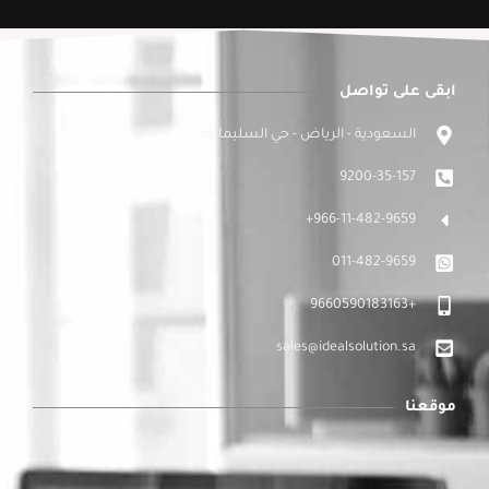
ابقى على تواصل
السعودية - الرياض - حي السليمانية
9200-35-157
966-11-482-9659+
011-482-9659
+9660590183163
sales@idealsolution.sa
موقعنا