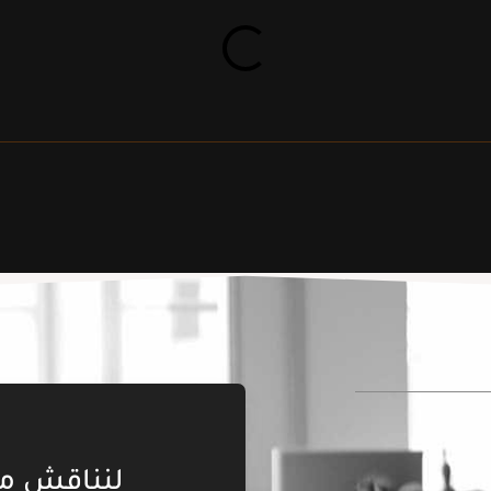
لنناقش م