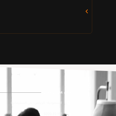
ابقى على تواصل
السعودية - الرياض - حي السليمانية
9200-35-157