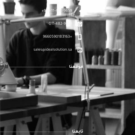
966-11-482-9659+
011-482-9659
+9660590183163
sales@idealsolution.sa
موقعنا
تابعنا