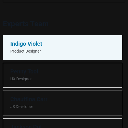
Experts Team
Indigo Violet
Product Designer
Penny Tool
UX Designer
Chauffina Carr
JS Developer
Jackson Pot